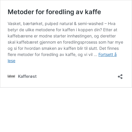
Metoder for foredling av kaffe
Vasket, bærtørket, pulped natural & semi-washed – Hva
betyr de ulike metodene for kaffen i koppen din? Etter at
kaffebærene er modne starter innhøstingen, og deretter
skal kaffebæret gjennom en foredlingsprosess som har mye
og si for hvordan smaken av kaffen blir til slutt. Det finnes
flere metoder for foredling av kaffe, og vi vil …
Fortsett å
Metoder
lese
for
foredling
Kafferøst
av
kaffe