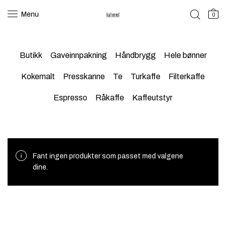
Menu
0
Butikk
Gaveinnpakning
Håndbrygg
Hele bønner
Kokemalt
Presskanne
Te
Turkaffe
Filterkaffe
Espresso
Råkaffe
Kaffeutstyr
Fant ingen produkter som passet med valgene
dine.