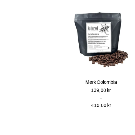
3
9
,
0
0
k
r
t
i
l
Mørk Colombia
4
139,00
kr
1
–
5
415,00
kr
,
P
0
r
0
i