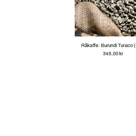
i
l
4
1
5
,
Råkaffe: Burundi Turaco 
0
345,00
kr
0
k
r