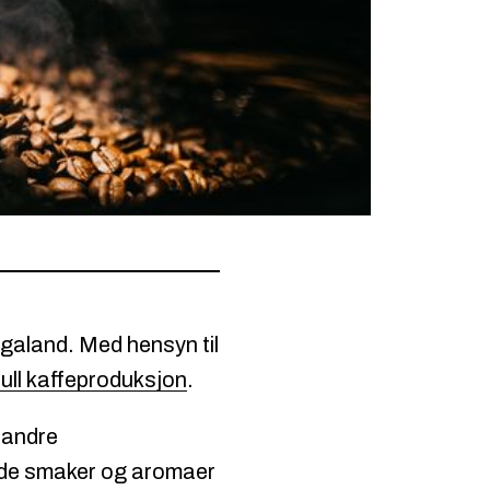
ogaland. Med hensyn til
ull kaffeproduksjon
.
i andre
 de smaker og aromaer