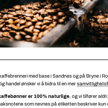
e kaffebrenneri med base i Sandnes og på Bryne i R
ig handel ønsker vi å bidra til en mer
samvittighetsf
kaffebønner er 100% naturlige
, og vi tilfører aldr
maksnotene som nevnes på etiketten beskriver kun