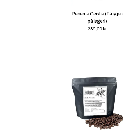
Panama Geisha (Få igjen
på lager!)
239,00
kr