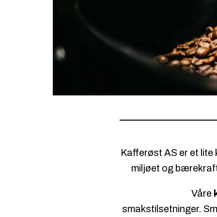
Kafferøst AS er et lit
miljøet og bærekraft
Våre
smakstilsetninger. S