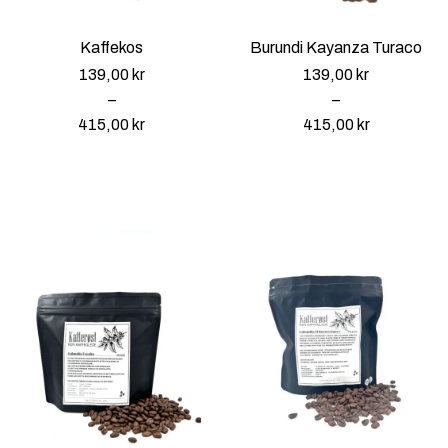
Kaffekos
Burundi Kayanza Turaco
139,00
kr
139,00
kr
–
–
415,00
kr
415,00
kr
P
P
r
r
i
i
s
s
o
o
m
m
r
r
å
å
d
d
e
e
:
:
1
1