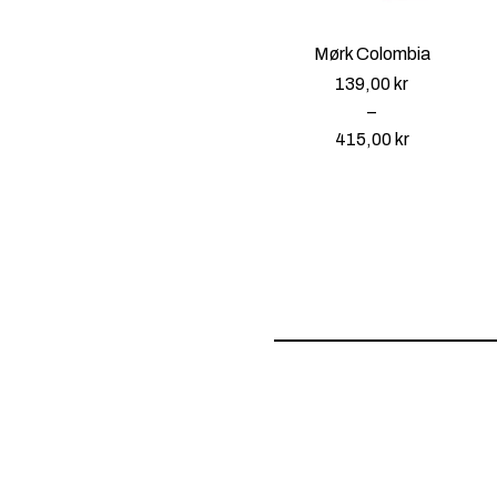
Mørk Colombia
139,00
kr
–
415,00
kr
P
r
i
s
o
m
r
å
d
e
:
1