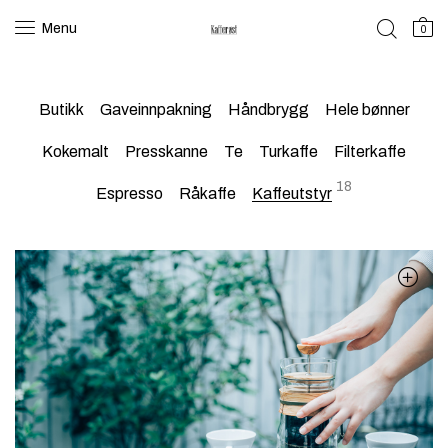
Menu
0
Butikk
Gaveinnpakning
Håndbrygg
Hele bønner
Kokemalt
Presskanne
Te
Turkaffe
Filterkaffe
18
Espresso
Råkaffe
Kaffeutstyr