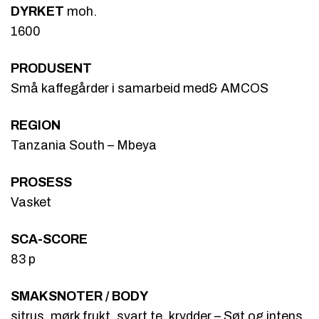
DYRKET
moh.
1600
PRODUSENT
Små kaffegårder i samarbeid med& AMCOS
REGION
Tanzania South – Mbeya
PROSESS
Vasket
SCA-SCORE
83 p
SMAKSNOTER / BODY
sitrus, mørk frukt, svart te, krydder – Søt og intens