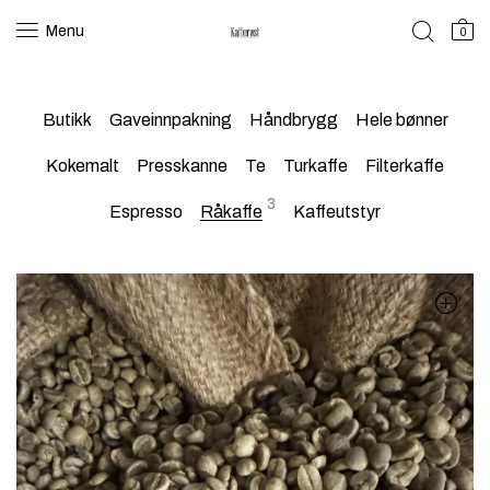
Menu
0
Butikk
Gaveinnpakning
Håndbrygg
Hele bønner
Kokemalt
Presskanne
Te
Turkaffe
Filterkaffe
3
Espresso
Råkaffe
Kaffeutstyr