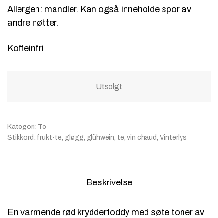
Allergen: mandler. Kan også inneholde spor av
andre nøtter.
Koffeinfri
Utsolgt
Kategori:
Te
Stikkord:
frukt-te
,
gløgg
,
glühwein
,
te
,
vin chaud
,
Vinterlys
Beskrivelse
En varmende rød kryddertoddy med søte toner av