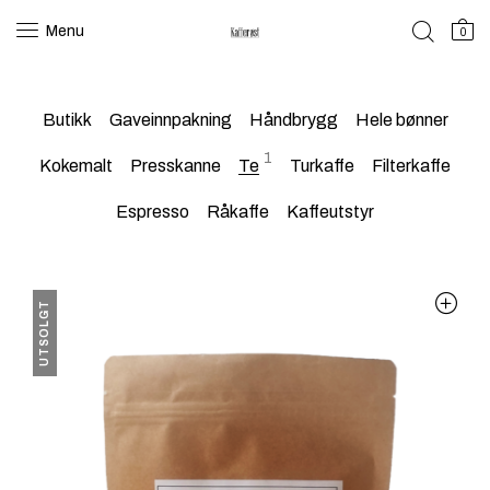
Menu
0
Butikk
Gaveinnpakning
Håndbrygg
Hele bønner
1
Kokemalt
Presskanne
Te
Turkaffe
Filterkaffe
Espresso
Råkaffe
Kaffeutstyr
UTSOLGT