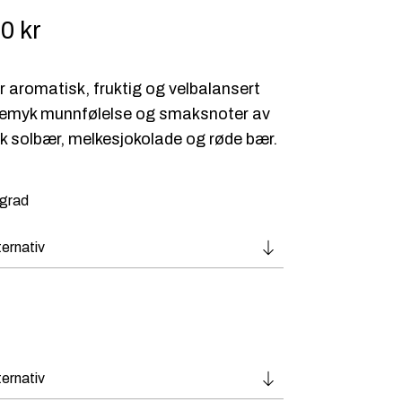
00
kr
r aromatisk, fruktig og velbalansert
kemyk munnfølelse og smaksnoter av
k solbær, melkesjokolade og røde bær.
sgrad