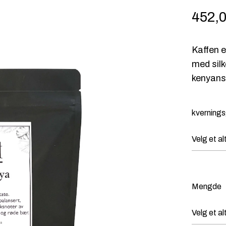
452,
P
Kaffen e
r
med sil
i
kenyans
s
o
kverning
m
r
å
d
Mengde
e