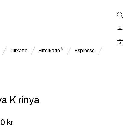
0
8
Turkaffe
Filterkaffe
Espresso
a Kirinya
00
kr