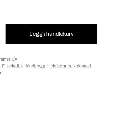
Legg i handlekurv
ummer:
I/A
:
Filterkaffe
,
Håndbrygg
,
Hele bønner
,
Kokemalt
,
e