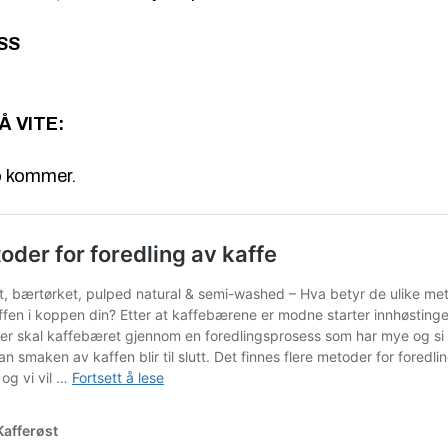
SS
Å VITE:
o kommer.