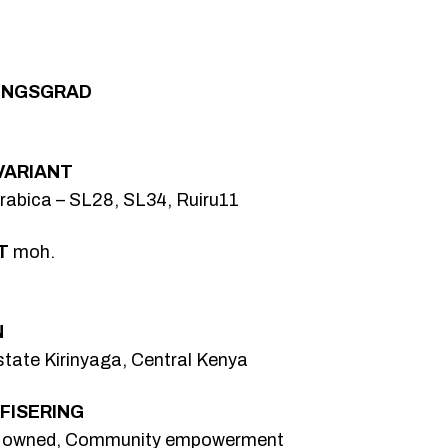
l
4
5
INGSGRAD
2
,
VARIANT
0
abica – SL28, SL34, Ruiru11
0
T
moh.
k
N
r
state Kirinyaga, Central Kenya
FISERING
owned, Community empowerment