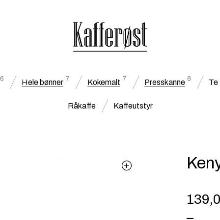
6
7
7
6
Hele bønner
Kokemalt
Presskanne
Te
Råkaffe
Kaffeutstyr
Keny
139,
–